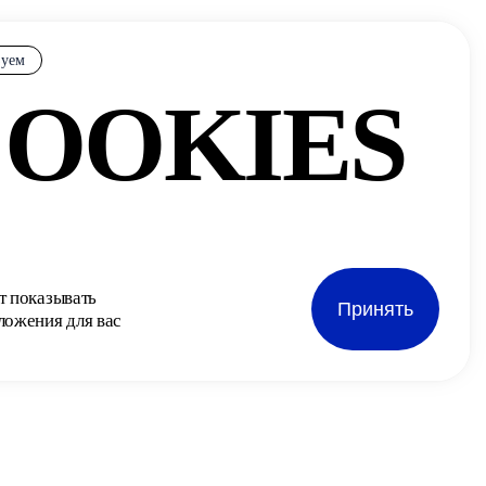
зуем
OOKIES
т показывать
Принять
ложения для вас