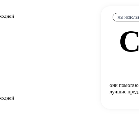
ыходной
мы исполь
C
они помогаю
лучшие пред
ыходной